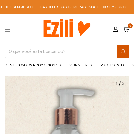
SEM JUROS
PARCELE SUAS COMPRAS EM ATÉ 10X SEM JUROS
PARCEL
0
KITS E COMBOS PROMOCIONAIS
VIBRADORES
PROTÉSES, DILDOS
1
/
2