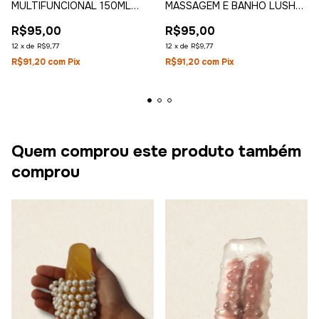
MULTIFUNCIONAL 150ML
MASSAGEM E BANHO LUSH
FEITIÇOS
120ML PROVOKE-ME
R$95,00
R$95,00
12
x
de
R$9,77
12
x
de
R$9,77
R$91,20
com
Pix
R$91,20
com
Pix
Quem comprou este produto também
comprou