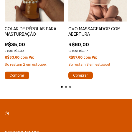
COLAR DE PÉROLAS PARA
OVO MASSAGEADOR COM
MASTURBAÇÃO
ABERTURA
R$35,00
R$60,00
8
x
de
R$5,30
12
x
de
R$6,17
R$33,60
com
Pix
R$57,60
com
Pix
Só restam
2
em estoque!
Só restam
3
em estoque!