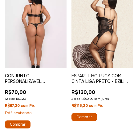
ESPARTILHO LUCY COM
CONJUNTO
CINTA LIGA PRETO - EZILI
PERSONALIZÁVEL
DESEJO
INTENSIDADE - EZILI DESEJO
R$120,00
R$70,00
2
x
de
R$60,00
sem juros
12
x
de
R$7,20
R$115,20
com
Pix
R$67,20
com
Pix
Está acabando!
Comprar
Comprar