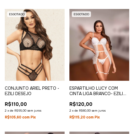
ESGOTADO
ESGOTADO
CONJUNTO ARIEL PRETO -
ESPARTILHO LUCY COM
EZILI DESEJO
CINTA LIGA BRANCO- EZILI
DESEJO
R$110,00
R$120,00
2
x
de
R$55,00
sem juros
2
x
de
R$60,00
sem juros
R$105,60
com
Pix
R$115,20
com
Pix