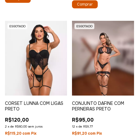
Comprar
ESGOTADO
ESGOTADO
CORSET LUNNA COM LIGAS
CONJUNTO DAFINE COM
PRETO
PERNEIRAS PRETO
R$120,00
R$95,00
2
x
de
R$60,00
sem juros
12
x
de
R$9,77
R$115,20
com
Pix
R$91,20
com
Pix