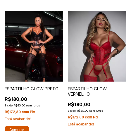
ESPARTILHO GLOW PRETO
ESPARTILHO GLOW
VERMELHO
R$180,00
R$180,00
3
x
de
R$60,00
sem juros
3
x
de
R$60,00
sem juros
R$172,80
com
Pix
R$172,80
com
Pix
Está acabando!
Está acabando!
Comprar