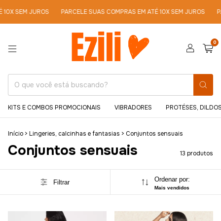
EM JUROS
PARCELE SUAS COMPRAS EM ATÉ 10X SEM JUROS
PARCELE
0
KITS E COMBOS PROMOCIONAIS
VIBRADORES
PROTÉSES, DILDOS
Início
>
Lingeries, calcinhas e fantasias
>
Conjuntos sensuais
Conjuntos sensuais
13 produtos
Ordenar por:
Filtrar
Mais vendidos