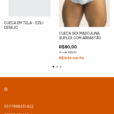
CUECA EM TELA - EZILI
DESEJO
CUECA SEX MASCULINA
SUPLEX COM ARRASTÃO
R$80,00
12
x
de
R$8,23
R$76,80
com
Pix
5577988451422