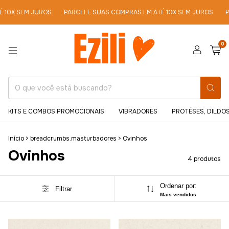
SEM JUROS
PARCELE SUAS COMPRAS EM ATÉ 10X SEM JUROS
PARCEL
0
KITS E COMBOS PROMOCIONAIS
VIBRADORES
PROTÉSES, DILDOS
Início
>
breadcrumbs.masturbadores
>
Ovinhos
Ovinhos
4 produtos
Ordenar por:
Filtrar
Mais vendidos