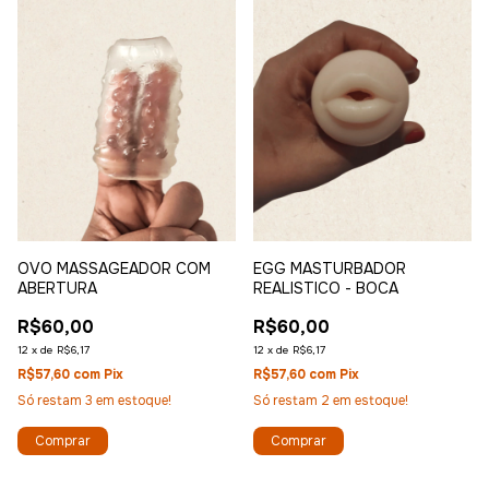
OVO MASSAGEADOR COM
EGG MASTURBADOR
ABERTURA
REALISTICO - BOCA
R$60,00
R$60,00
12
x
de
R$6,17
12
x
de
R$6,17
R$57,60
com
Pix
R$57,60
com
Pix
Só restam
3
em estoque!
Só restam
2
em estoque!