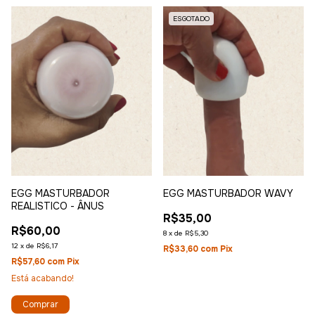
ESGOTADO
EGG MASTURBADOR
EGG MASTURBADOR WAVY
REALISTICO - ÂNUS
R$35,00
R$60,00
8
x
de
R$5,30
12
x
de
R$6,17
R$33,60
com
Pix
R$57,60
com
Pix
Está acabando!